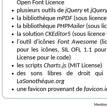
Open Font Licence
plusieurs outils de
jQuery
et
jQuery
la
bibliothèque
mPDF
(
sous licenc
la
bibliothèque
PHPMailer
(
sous li
la
solution
CKEditor5
(
sous licenc
l'
outil d'icônes
Font Awesome
(li
pour les icônes,
SIL OFL 1.1
pour 
License
pour le code)
les scripts
Charts.js
(
MIT License
)
des sons libres de droit qui
LaSonothèque.org
une favicon provenant de
favicon.i
Mention